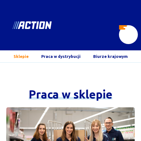
pl.action.jobs
Abrir
menu
Sklepie
Praca w dystrybucji
Biurze krajowym
Praca
w
sklepie